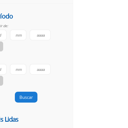
íodo
ir de:
Buscar
s Lidas