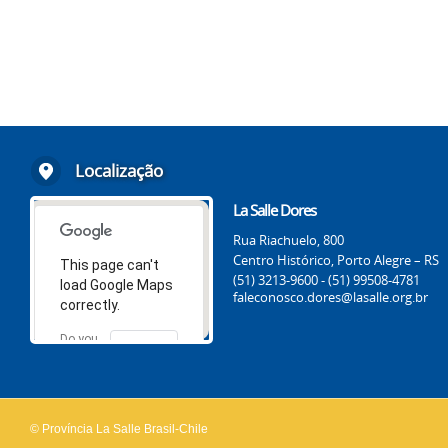
Localização
La Salle Dores
Rua Riachuelo, 800
Centro Histórico, Porto Alegre – RS
This page can't
(51) 3213-9600 - (51) 99508-4781
load Google Maps
faleconosco.dores@lasalle.org.br
correctly.
Do you
OK
own this
website?
© Província La Salle Brasil-Chile