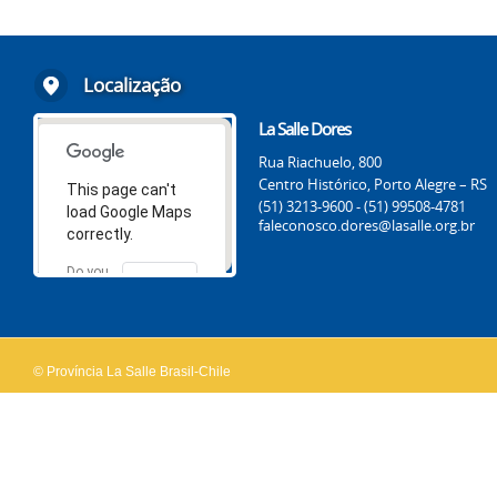
Localização
La Salle Dores
Rua Riachuelo, 800
Centro Histórico, Porto Alegre – RS
This page can't
(51) 3213-9600 - (51) 99508-4781
load Google Maps
faleconosco.dores@lasalle.org.br
correctly.
Do you
OK
own this
website?
© Província La Salle Brasil-Chile