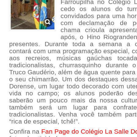
Farroupilha no Colégio 
cedo os alunos do tu
convidados para uma hora
com declamação de poes
chama crioula apresen
após, o Hino Riogranden
presentes. Durante toda a semana a 
contará com uma programação especial, c
aos recreios, músicas gaúchas tocad
tradicionalistas, churrasquinho durante 
Truco Gaudério, além de água quente para
o seu chimarrão. Um dos destaques dess
Dorense, um lugar todo decorado com utens
vida no campo; os alunos poderão des
saberão um pouco mais da nossa cultu
também será um lugar para confrater
tradicionalistas. Venha você também par
“rica de especial, tchê!”.
Confira na
Fan Page do Colégio La Salle D