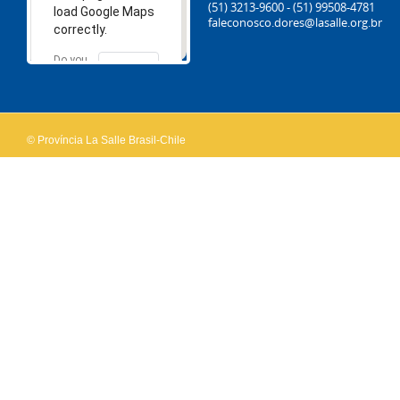
(51) 3213-9600 - (51) 99508-4781
load Google Maps
faleconosco.dores@lasalle.org.br
correctly.
Do you
OK
own this
website?
© Província La Salle Brasil-Chile