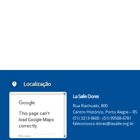
Localização
La Salle Dores
Rua Riachuelo, 800
Centro Histórico, Porto Alegre – RS
This page can't
(51) 3213-9600 - (51) 99508-4781
load Google Maps
faleconosco.dores@lasalle.org.br
correctly.
Do you
OK