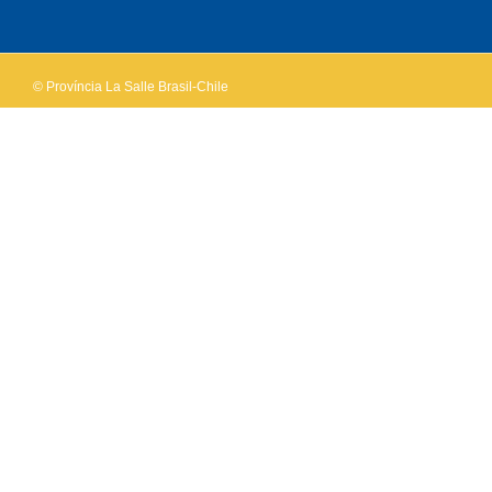
own this
website?
© Província La Salle Brasil-Chile