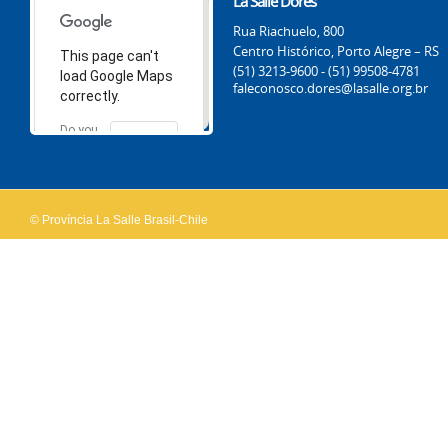
La Salle Dores
Rua Riachuelo, 800
Centro Histórico, Porto Alegre – RS
This page can't
(51) 3213-9600 - (51) 99508-4781
load Google Maps
faleconosco.dores@lasalle.org.br
correctly.
Do you
OK
own this
website?
© Província La Salle Brasil-Chile