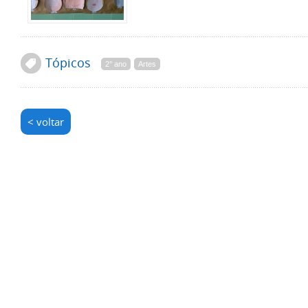
Tópicos
2° ano
Artes
< voltar