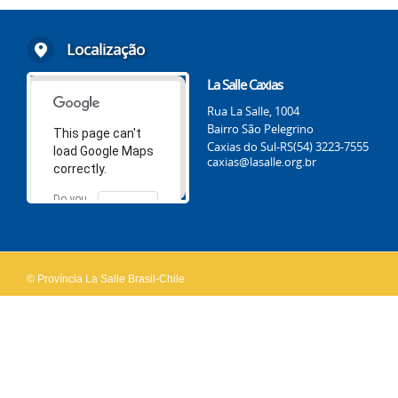
Localização
La Salle Caxias
Rua La Salle, 1004
Bairro São Pelegrino
This page can't
Caxias do Sul-RS
(54) 3223-7555
load Google Maps
caxias@lasalle.org.br
correctly.
Do you
OK
own this
website?
© Província La Salle Brasil-Chile