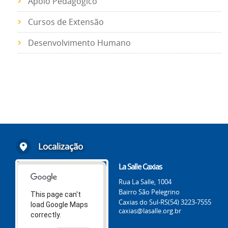
Apoio Pedagógico
Cursos de Extensão
Desenvolvimento Humano
Localização
La Salle Caxias
Rua La Salle, 1004
Bairro São Pelegrino
This page can't
Caxias do Sul-RS
(54) 3223-7555
load Google Maps
caxias@lasalle.org.br
correctly.