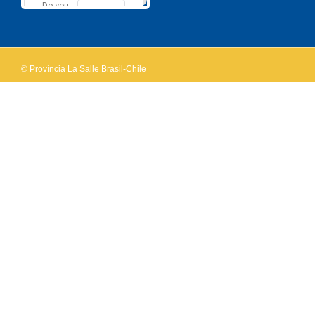
Do you
OK
own this
website?
© Província La Salle Brasil-Chile