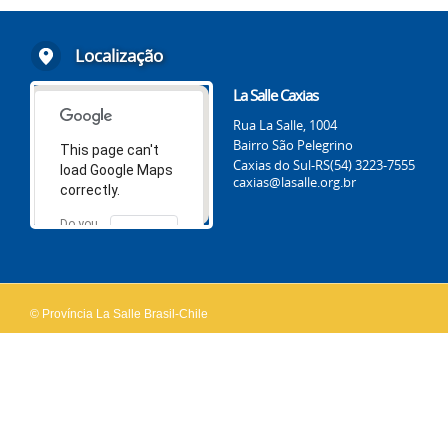
Localização
La Salle Caxias
Rua La Salle, 1004
Bairro São Pelegrino
This page can't
Caxias do Sul-RS
(54) 3223-7555
load Google Maps
caxias@lasalle.org.br
correctly.
Do you
OK
own this
website?
© Província La Salle Brasil-Chile