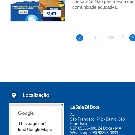
Lassalista! Não perca essa opo
comunidade educativa.
de
13
Localização
La Salle Zé Doca
Av.
São Francisco, 742 - Bairro: São
Francisco
This page can't
CEP 65365-000, Zé Doca - MA
load Google Maps
Whatsapp: (98) 98893-0833