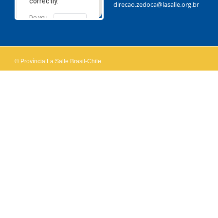
correctly.
direcao.zedoca@lasalle.org.br
Do you
OK
own this
website?
© Província La Salle Brasil-Chile