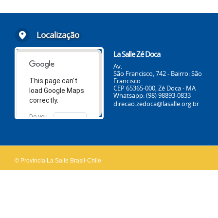
Localização
La Salle Zé Doca
Av.
São Francisco, 742 - Bairro: São
Francisco
This page can't
CEP 65365-000, Zé Doca - MA
load Google Maps
Whatsapp: (98) 98893-0833
correctly.
direcao.zedoca@lasalle.org.br
Do you
OK
own this
website?
© Província La Salle Brasil-Chile