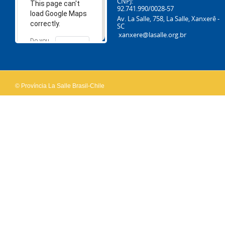
CNPJ:
This page can't
92.741.990/0028-57
load Google Maps
Av. La Salle, 758, La Salle, Xanxerê -
correctly.
SC
xanxere@lasalle.org.br
Do you
OK
own this
website?
© Província La Salle Brasil-Chile