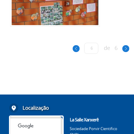
de
6
Localização
La Salle Xanxerê
Sociedade Porvir Cientifico