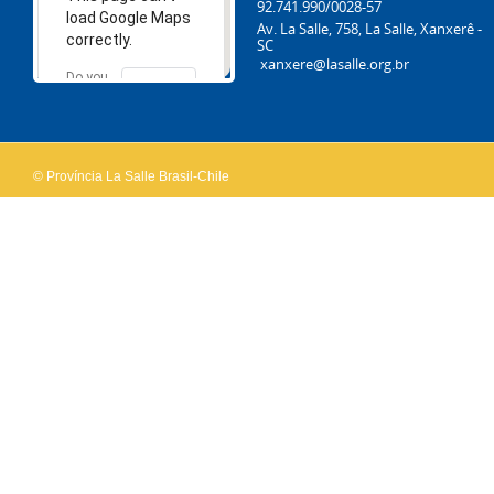
92.741.990/0028-57
load Google Maps
Av. La Salle, 758, La Salle, Xanxerê -
correctly.
SC
xanxere@lasalle.org.br
Do you
OK
own this
website?
© Província La Salle Brasil-Chile