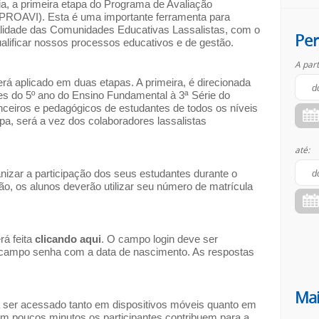
ia, a primeira etapa do Programa de Avaliação
 (PROAVI). Esta é uma importante ferramenta para
ealidade das Comunidades Educativas Lassalistas, com o
Per
ualificar nossos processos educativos e de gestão.
A part
á aplicado em duas etapas. A primeira, é direcionada
es do 5º ano do Ensino Fundamental à 3ª Série do
nceiros e pedagógicos de estudantes de todos os níveis
pa, será a vez dos colaboradores lassalistas
até:
nizar a participação dos seus estudantes durante o
ção, os alunos deverão utilizar seu número de matrícula
rá feita
clicando aqui
. O campo login deve ser
campo senha com a data de nascimento. As respostas
Mai
rá ser acessado tanto em dispositivos móveis quanto em
m poucos minutos os participantes contribuem para a