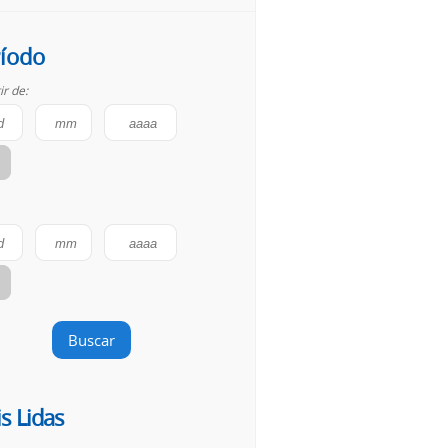
íodo
ir de:
Buscar
s Lidas