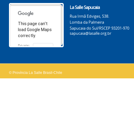
La Salle Sapucaia
Rua Irmã Edviges, 538.
Lomba da Palmeira
This page can't
Sapucaia do Sul/RS
CEP 93201-970
load Google Maps
sapucaia@lasalle.org.br
correctly.
Do you
OK
own this
website?
© Província La Salle Brasil-Chile