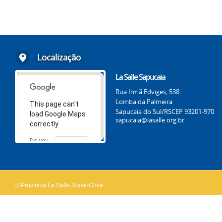
Localização
La Salle Sapucaia
Rua Irmã Edviges, 538.
Lomba da Palmeira
This page can't
Sapucaia do Sul/RS
CEP 93201-970
load Google Maps
sapucaia@lasalle.org.br
correctly.
Do you
OK
own this
website?
© Província La Salle Brasil-Chile