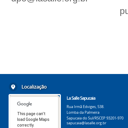
p
Localização
La Salle Sapucaia
Rua Irmã Edviges, 538.
Lomba da Palmeira
This page can't
Sapucaia do Sul/RS
CEP 93201-970
load Google Maps
sapucaia@lasalle.org.br
correctly.