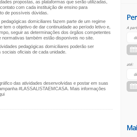
idades propostas, as plataformas que serão utilizadas,
contato com cada instituição de ensino para
to de possíveis dúvidas.
Per
s pedagógicas domiciliares fazem parte de um regime
ue tem o objetivo de dar continuidade ao período letivo e,
A part
po, seguir as determinações dos órgãos competentes
e normativas também estão disponíveis no site.
tividades pedagógicas domiciliares poderão ser
sociais oficiais de cada unidade.
até:
ográfico das atividades desenvolvidas e postar em suas
 da campanha #LASSALISTAEMCASA. Mais informações
qui
Mai