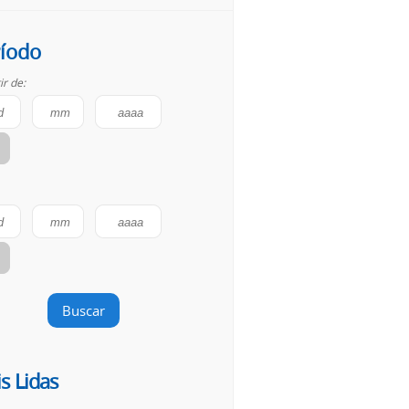
íodo
ir de:
Buscar
s Lidas