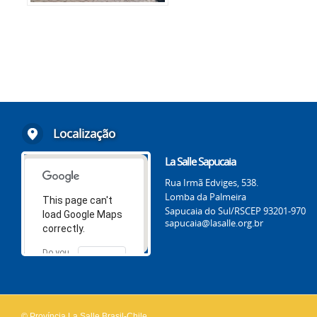
Localização
La Salle Sapucaia
Rua Irmã Edviges, 538.
Lomba da Palmeira
This page can't
Sapucaia do Sul/RS
CEP 93201-970
load Google Maps
sapucaia@lasalle.org.br
correctly.
Do you
OK
own this
website?
© Província La Salle Brasil-Chile