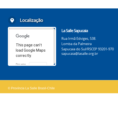
Localização
La Salle Sapucaia
Rua Irmã Edviges, 538.
Lomba da Palmeira
This page can't
Sapucaia do Sul/RS
CEP 93201-970
load Google Maps
sapucaia@lasalle.org.br
correctly.
Do you
OK
own this
website?
© Província La Salle Brasil-Chile