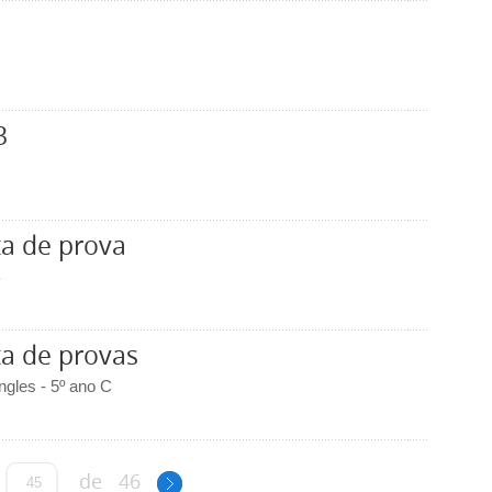
3
a de prova
B
a de provas
ngles - 5º ano C
de
46