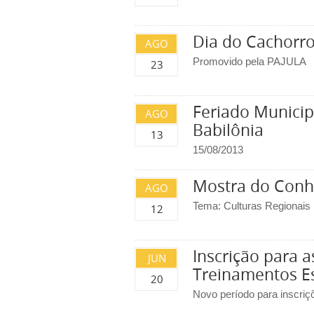
Dia do Cachorro
AGO
Promovido pela PAJULA
23
Feriado Municipa
AGO
Babilônia
13
15/08/2013
Mostra do Conh
AGO
Tema: Culturas Regionais
12
Inscrição para 
JUN
Treinamentos E
20
Novo período para inscriç