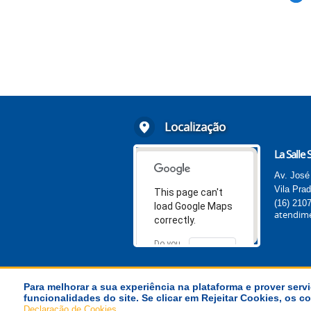
Localização
La Salle 
Av. José
Vila Pra
This page can't
(16) 210
load Google Maps
atendime
correctly.
Do you
OK
own this
website?
Para melhorar a sua experiência na plataforma e prover servi
funcionalidades do site. Se clicar em Rejeitar Cookies, os
© Província La Salle Brasil-Chile
.
Declaração de Cookies