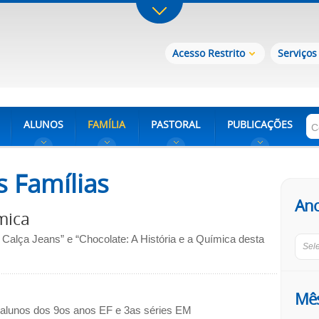
Acesso Restrito
Serviços
ALUNOS
FAMÍLIA
PASTORAL
PUBLICAÇÕES
 Famílias
An
mica
 Calça Jeans” e “Chocolate: A História e a Química desta
Sel
Mê
 alunos dos 9os anos EF e 3as séries EM