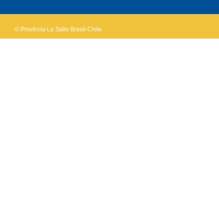
website?
© Província La Salle Brasil-Chile