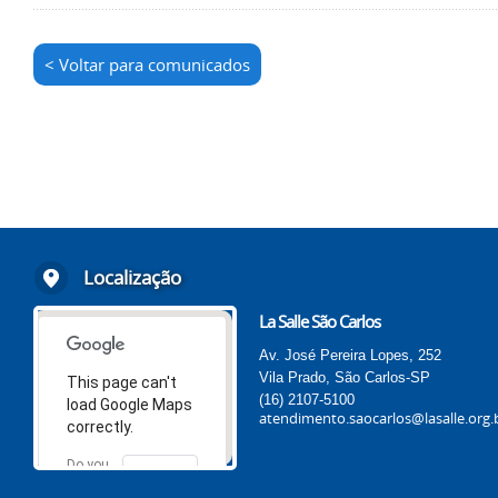
< Voltar para comunicados
Localização
La Salle São Carlos
Av. José Pereira Lopes, 252
Vila Prado, São Carlos-SP
This page can't
(16) 2107-5100
load Google Maps
atendimento.saocarlos@lasalle.org.
correctly.
Do you
OK
own this