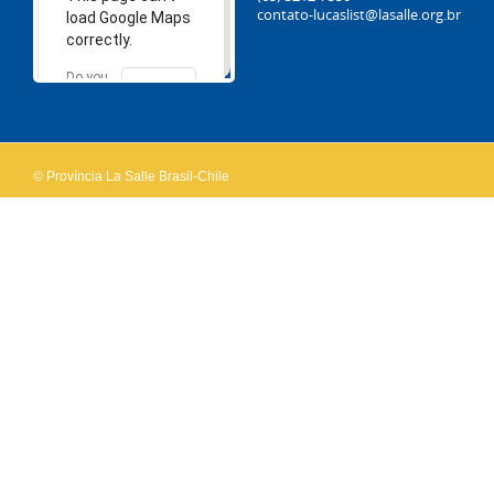
contato-lucaslist@lasalle.org.br
load Google Maps
correctly.
Do you
OK
own this
website?
© Província La Salle Brasil-Chile