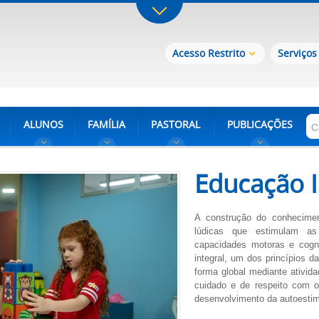
Acesso Restrito
Serviços
ALUNOS
FAMÍLIA
PASTORAL
PUBLICAÇÕES
Educação I
A construção do conhecimen
lúdicas que estimulam as
capacidades motoras e cogni
integral, um dos princípios d
forma global mediante ativid
cuidado e de respeito com o
desenvolvimento da autoestim