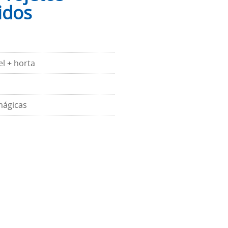
idos
l + horta
mágicas