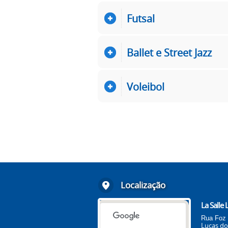
Futsal
Ballet e Street Jazz
Voleibol
Localização
La Salle
Rua Foz 
Lucas do