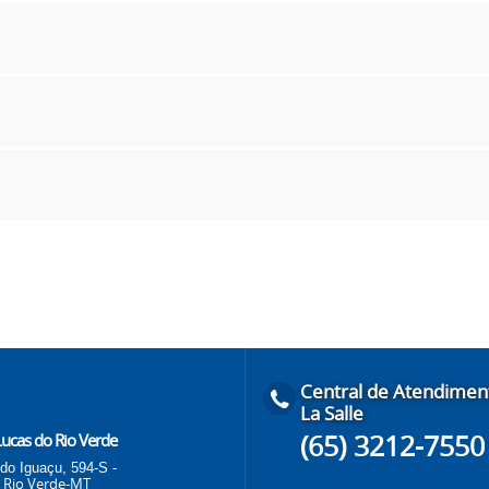
Central de Atendimen
La Salle
(65) 3212-7550
 Lucas do Rio Verde
do Iguaçu, 594-S -
 Rio Verde-MT