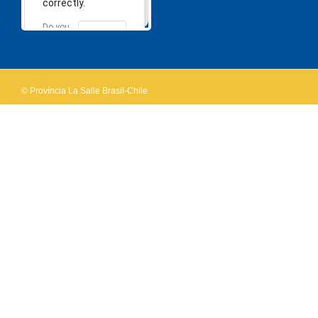
correctly.
Do you
OK
own this
website?
© Província La Salle Brasil-Chile