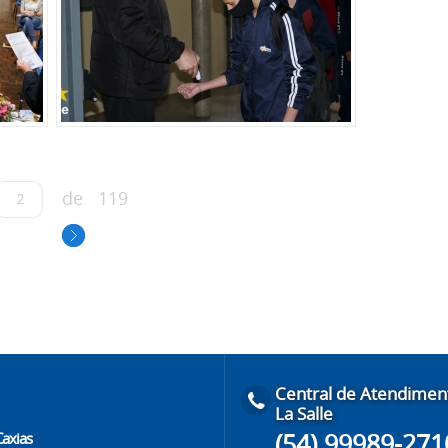
de
119
Central de Atendimen
La Salle
(54) 99989-271
Caxias