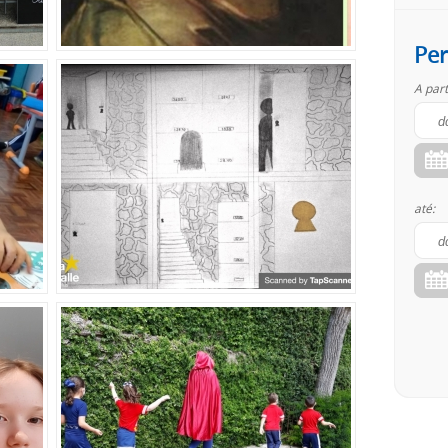
Per
A part
até: