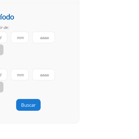
íodo
ir de:
Buscar