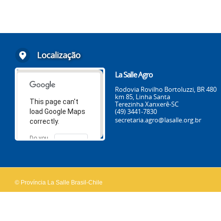
Localização
La Salle Agro
Rodovia Rovilho Bortoluzzi, BR 480
km 85, Linha Santa
This page can't
Terezinha Xanxerê-SC
(49) 3441-7830
load Google Maps
secretaria.agro@lasalle.org.br
correctly.
Do you
OK
own this
website?
© Província La Salle Brasil-Chile