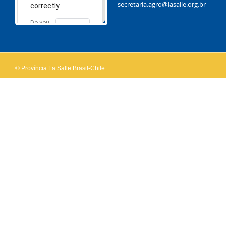
secretaria.agro@lasalle.org.br
correctly.
Do you
OK
own this
website?
© Província La Salle Brasil-Chile