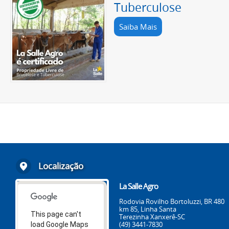
Tuberculose
Saiba Mais
Localização
La Salle Agro
Rodovia Rovilho Bortoluzzi, BR 480
km 85, Linha Santa
This page can't
Terezinha Xanxerê-SC
(49) 3441-7830
load Google Maps