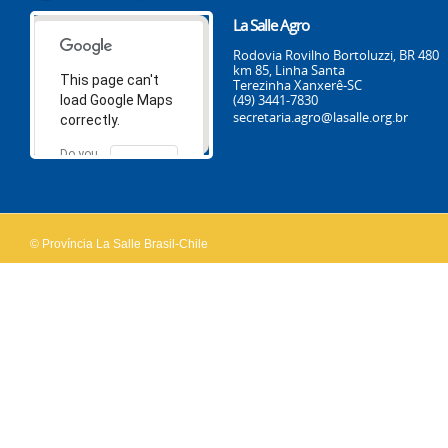
La Salle Agro
Rodovia Rovilho Bortoluzzi, BR 480
km 85, Linha Santa
This page can't
Terezinha Xanxerê-SC
(49) 3441-7830
load Google Maps
secretaria.agro@lasalle.org.br
correctly.
Do you
OK
own this
website?
© Província La Salle Brasil-Chile