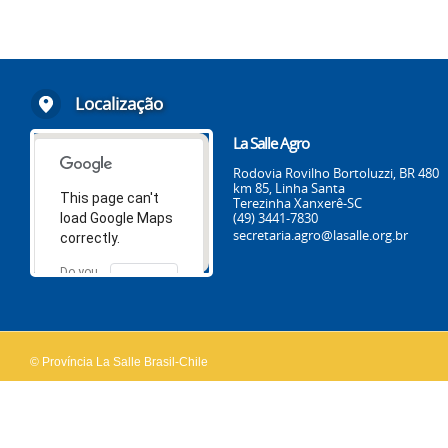
Localização
La Salle Agro
Rodovia Rovilho Bortoluzzi, BR 480
km 85, Linha Santa
This page can't
Terezinha Xanxerê-SC
(49) 3441-7830
load Google Maps
secretaria.agro@lasalle.org.br
correctly.
Do you
OK
own this
website?
© Província La Salle Brasil-Chile