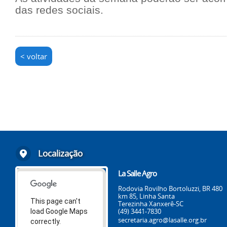
das redes sociais.
< voltar
Localização
La Salle Agro
Rodovia Rovilho Bortoluzzi, BR 480
km 85, Linha Santa
This page can't
Terezinha Xanxerê-SC
(49) 3441-7830
load Google Maps
secretaria.agro@lasalle.org.br
correctly.