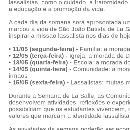
lassalistas, como o cuidado, a fraternidad
a educação e a promoção da vida.
A cada dia da semana será apresentada u
marcou a vida de São João Batista de La Sa
inspirar a missão lassalista nos dias de hoj
•
11/05 (segunda-feira) -
Família: a morada
•
12/05 (terça-feira) -
Igreja: a morada de 
•
13/05 (quarta-feira) -
Escola: a morada do
•
14/05 (quinta-feira) -
Comunidade: a mor
irmãos
•
15/05 (sexta-feira) -
Lassalistas: muitas 
Durante a Semana de La Salle, as Comuni
desenvolvem atividades, reflexões e exper
possibilitam que os estudantes vivenciem, 
valores que marcam a identidade lassalista
As atividades da semana poderão ser aco