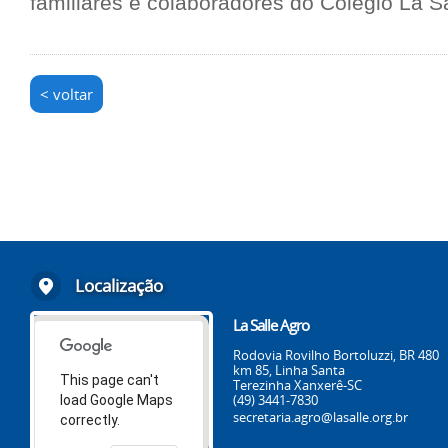
familiares e colaboradores do Colégio La S
< voltar
Localização
La Salle Agro
Rodovia Rovilho Bortoluzzi, BR 480
km 85, Linha Santa
This page can't
Terezinha Xanxerê-SC
(49) 3441-7830
load Google Maps
secretaria.agro@lasalle.org.br
correctly.