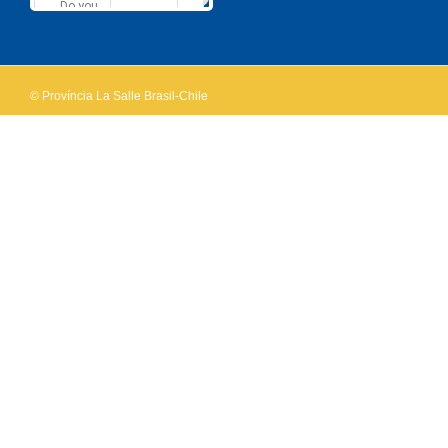
Do you
OK
own this
website?
© Província La Salle Brasil-Chile