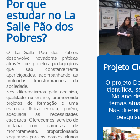
Por que
estudar no La
Salle Pão dos
Pobres?
O La Salle Pão dos Pobres
desenvolve inovadoras práticas
através de projetos pedagógicos
Projeto Ci
que são constantemente
aperfeiçoados, acompanhando as
profundas transformações da
O projeto De
sociedade.
científica,
Nos diferenciamos pela acolhida,
No ano de
qualidade no ensino, promovendo
temas atua
projetos de formação e uma
estrutura física enxuta, porém,
Nas difere
adequada as necessidades
pesquisa
escolares. Oferecemos serviço de
portaria com câmeras de
monitoramento, proporcionando
segurança para os nossos alunos