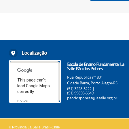
Localização
Escola de Ensino Fundamental La
Salle Pão dos Pobres
Rua República nº 801
This page can't
Cidade Baixa, Porto Alegre-RS
load Google Maps
(51) 3228-3222 |
correctly.
(51) 99850-6649
paodospobres@lasalle.org.br
Do you
OK
own this
website?
© Província La Salle Brasil-Chile