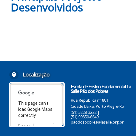
Desenvolvidos
Localização
Escola de Ensino Fundamental La
Salle Pão dos Pobres
Rua República nº 801
This page can't
Cidade Baixa, Porto Alegre-RS
load Google Maps
(51) 3228-3222 |
correctly.
(51) 99850-6649
paodospobres@lasalle.org.br
Do you
OK
own this
website?