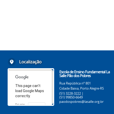
Localização
Escola de Ensino Fundamental La
Salle Pão dos Pobres
Rua República nº 801
This page can't
Cidade Baixa, Porto Alegre-RS
load Google Maps
(51) 3228-3222 |
correctly.
(51) 99850-6649
paodospobres@lasalle.org.br
Do you
OK
own this
website?