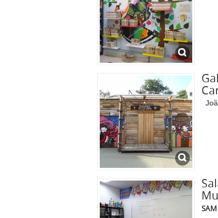
Gal
Car
João
Sa
Mul
SAM