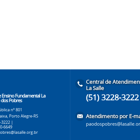
Central de Atendimen
La Salle
(51) 3228-3222
e Ensino Fundamental La
o dos Pobres
blica nº 801
Atendimento por E-ma
aixa, Porto Alegre-RS
8-3222 |
paodospobres@lasalle.or
50-6649
bres@lasalle.org.br