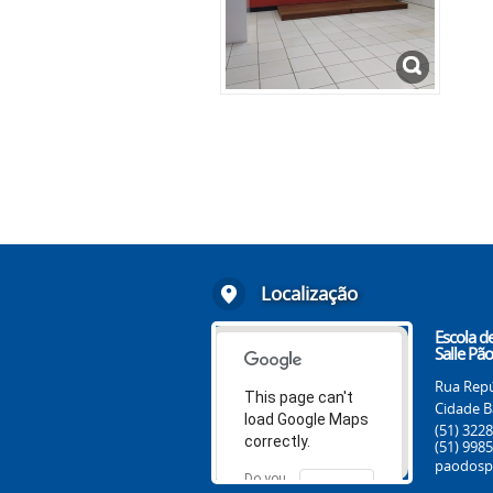
Localização
Escola d
Salle Pã
Rua Repú
This page can't
Cidade B
load Google Maps
(51) 322
correctly.
(51) 998
paodospo
Do you
OK