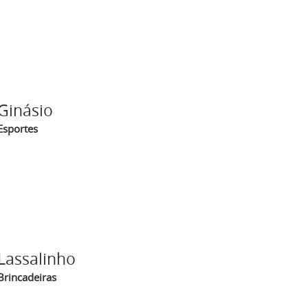
Ginásio
Esportes
Lassalinho
Brincadeiras