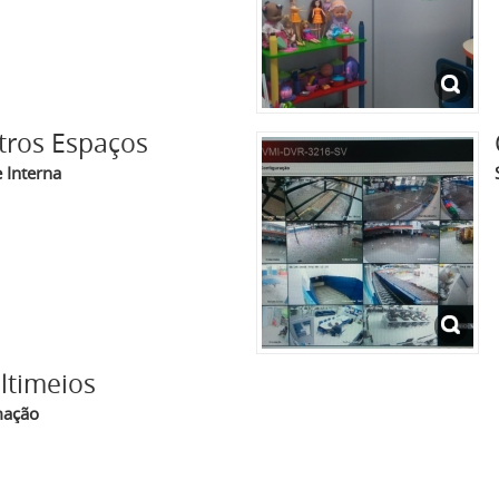
tros Espaços
e Interna
ltimeios
mação