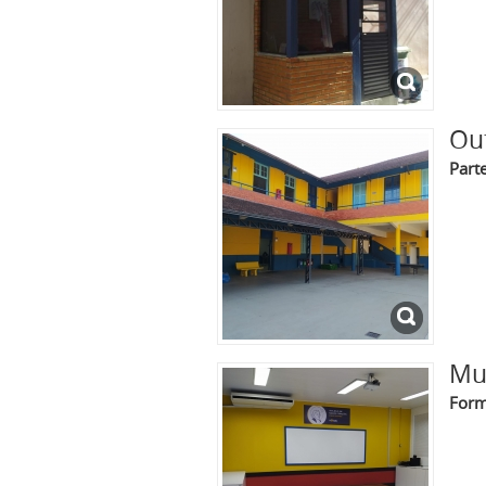
Ou
Part
Mu
For