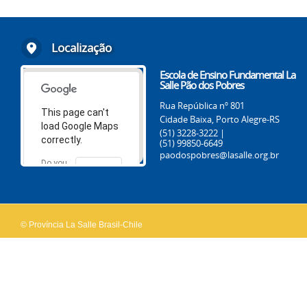
Localização
Escola de Ensino Fundamental La
Salle Pão dos Pobres
Rua República nº 801
This page can't
Cidade Baixa, Porto Alegre-RS
load Google Maps
(51) 3228-3222 |
correctly.
(51) 99850-6649
paodospobres@lasalle.org.br
Do you
OK
own this
website?
© Província La Salle Brasil-Chile