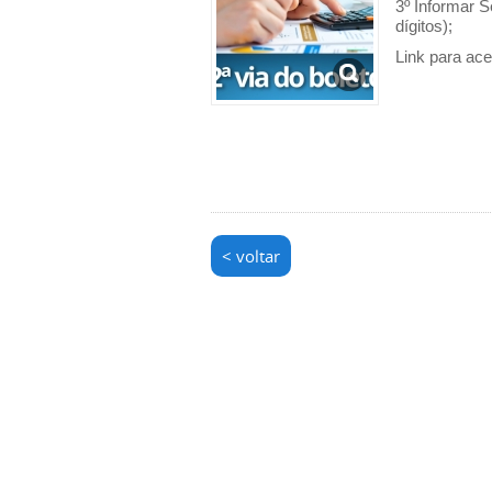
3º Informar S
dígitos);
Link para ac
< voltar