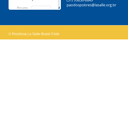
(51) 99850-6649
paodospobres@lasalle.org.br
Do you
OK
own this
website?
© Província La Salle Brasil-Chile