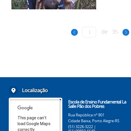
de
35
Localização
Escola de Ensino Fundamental La
Salle Pão dos Pobres
Rua República nº 801
This page can't
Cidade Baixa, Porto Alegre-RS
load Google Maps
(51) 3228-3222 |
correctly.