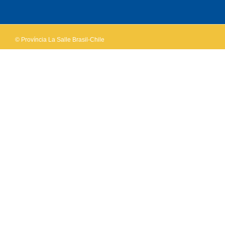
own this
website?
© Província La Salle Brasil-Chile