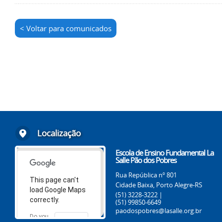
< Voltar para comunicados
Localização
Escola de Ensino Fundamental La
Salle Pão dos Pobres
Rua República nº 801
This page can't
Cidade Baixa, Porto Alegre-RS
load Google Maps
(51) 3228-3222 |
correctly.
(51) 99850-6649
paodospobres@lasalle.org.br
Do you
OK