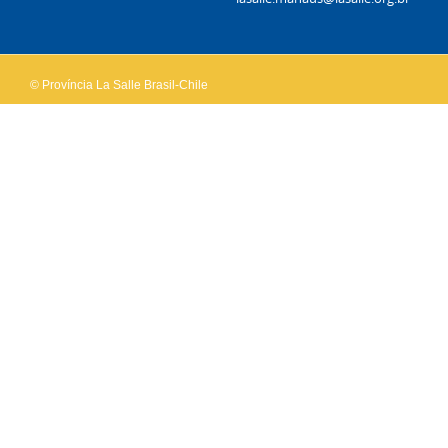
OK
own this
website?
© Província La Salle Brasil-Chile