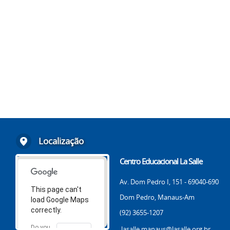
Localização
Centro Educacional La Salle
Av. Dom Pedro I, 151 - 69040-690
This page can't
Dom Pedro, Manaus-Am
load Google Maps
correctly.
(92) 3655-1207
Do you
lasalle.manaus@lasalle.org.br