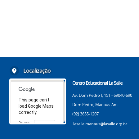
Localização
Centro Educacional La Salle
Av. Dom Pedro I, 151 - 69040-690
This page can't
Dom Pedro, Manaus-Am
load Google Maps
correctly.
(92) 3655-1207
Do you
lasalle.manaus@lasalle.org.br
OK
own this
website?