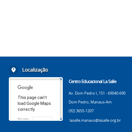
Localização
Centro Educacional La Salle
Av. Dom Pedro I, 151 - 69040-690
This page can't
Dom Pedro, Manaus-Am
load Google Maps
correctly.
(92) 3655-1207
Do you
lasalle.manaus@lasalle.org.br
OK
own this
website?