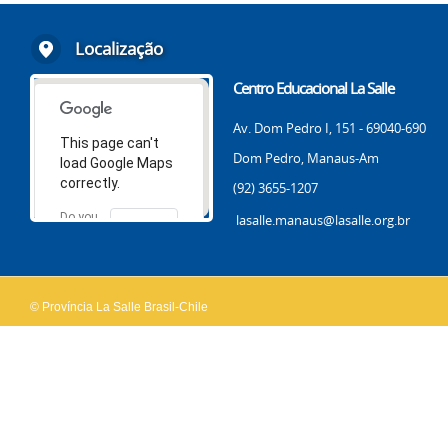
Localização
Centro Educacional La Salle
Av. Dom Pedro I, 151 - 69040-690
This page can't
Dom Pedro, Manaus-Am
load Google Maps
correctly.
(92) 3655-1207
Do you
lasalle.manaus@lasalle.org.br
OK
own this
website?
© Província La Salle Brasil-Chile