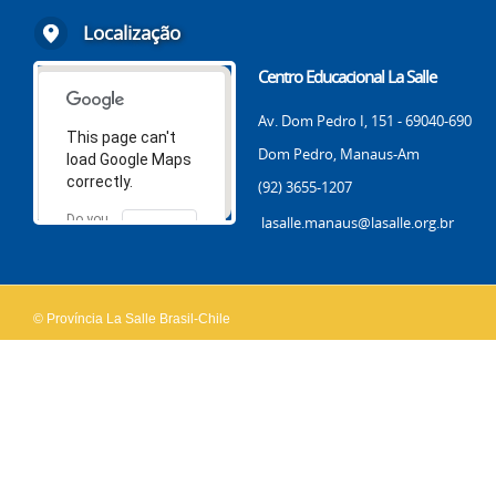
Localização
Centro Educacional La Salle
Av. Dom Pedro I, 151 - 69040-690
This page can't
Dom Pedro, Manaus-Am
load Google Maps
correctly.
(92) 3655-1207
Do you
lasalle.manaus@lasalle.org.br
OK
own this
website?
© Província La Salle Brasil-Chile