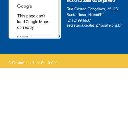
Escola La Salle Rio de Janeiro
Rua Gastão Gonçalves, nº 113
Santa Rosa, Niterói/RJ.
This page can't
(21) 2199-6637
load Google Maps
secretaria.ceplasrj@lasalle.org.br
correctly.
Do you
OK
own this
website?
© Província La Salle Brasil-Chile