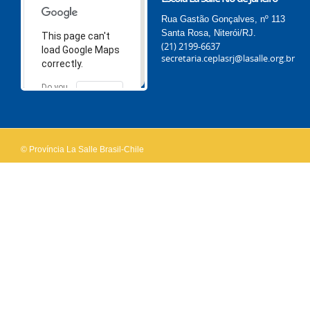
Rua Gastão Gonçalves, nº 113
Santa Rosa, Niterói/RJ.
This page can't
(21) 2199-6637
load Google Maps
secretaria.ceplasrj@lasalle.org.br
correctly.
Do you
OK
own this
website?
© Província La Salle Brasil-Chile