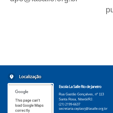
p
Localização
Escola La Salle Rio de Janeiro
Rua Gastão Gonçalves, nº 113
Santa Rosa, Niterói/RJ.
This page can't
(21) 2199-6637
load Google Maps
secretaria.ceplasrj@lasalle.org.br
correctly.