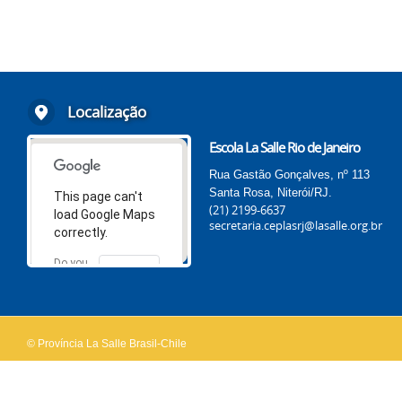
Localização
Escola La Salle Rio de Janeiro
Rua Gastão Gonçalves, nº 113
Santa Rosa, Niterói/RJ.
This page can't
(21) 2199-6637
load Google Maps
secretaria.ceplasrj@lasalle.org.br
correctly.
Do you
OK
own this
website?
© Província La Salle Brasil-Chile